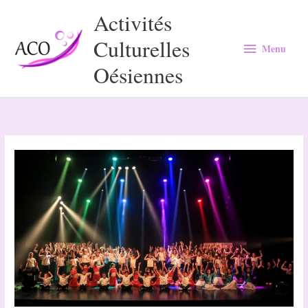
Aller
Activités
au
Culturelles
Menu
contenu
Menu
Oésiennes