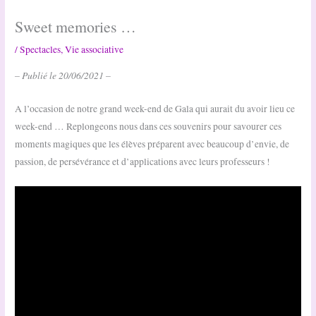
Sweet memories …
/
Spectacles
,
Vie associative
– Publié le 20/06/2021 –
A l’occasion de notre grand week-end de Gala qui aurait du avoir lieu ce
week-end … Replongeons nous dans ces souvenirs pour savourer ces
moments magiques que les élèves préparent avec beaucoup d’envie, de
passion, de persévérance et d’applications avec leurs professeurs !