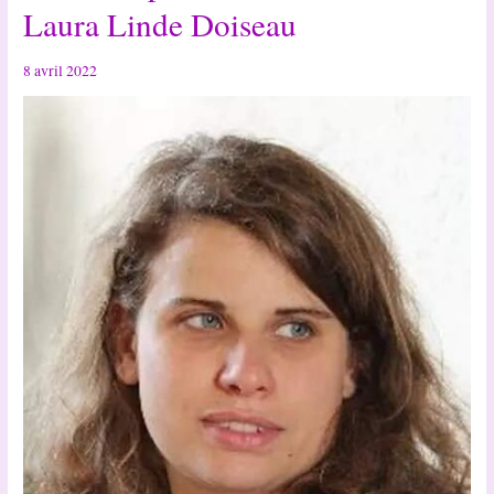
Laura Linde Doiseau
:
Infos
8 avril 2022
billetterie