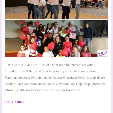
– Publié le 03/04/2022 – Les ACO ont répondu présents ce jour à
l’invitation de S.Bertrand pour la grande journée oésienne autour du
Parcours du coeur Nos ateliers de Danses Orientales Oé’siris et de danse
Modern Jazz Acomoov ainsi que les élèves de Hip-Hop ont pu présenter
plusieurs tableaux très riches et festifs pour l’occasion.
Les
Lire la suite »
ACO