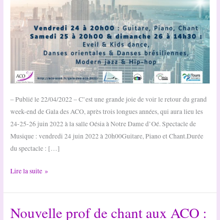
– Publié le 22/04/2022 – C’est une grande joie de voir le retour du grand
week-end de Gala des ACO, après trois longues années, qui aura lieu les
24-25-26 juin 2022 à la salle Oésia à Notre Dame d’Oé. Spectacle de
Musique : vendredi 24 juin 2022 à 20h00Guitare, Piano et Chant.Durée
du spectacle : […]
Gala
Lire la suite »
annuel
des
Nouvelle prof de chant aux ACO :
ACO
2022