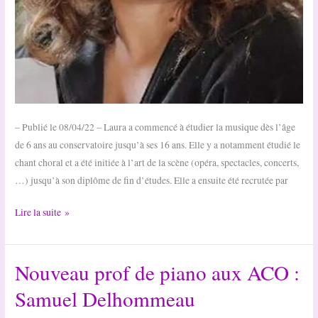
– Publié le 08/04/22 – Laura a commencé à étudier la musique dès l’âge
de 6 ans au conservatoire jusqu’à ses 16 ans. Elle y a notamment étudié le
chant choral et a été initiée à l’art de la scène (opéra, spectacles, concerts,
…) jusqu’à son diplôme de fin d’études. Elle a ensuite été recrutée par
Nouvelle
Lire la suite »
prof
de
Nouveau prof de piano aux ACO :
chant
aux
Samuel Delhommeau
ACO