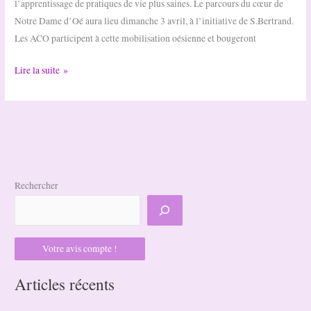
l’apprentissage de pratiques de vie plus saines. Le parcours du cœur de
Notre Dame d’Oé aura lieu dimanche 3 avril, à l’initiative de S.Bertrand.
Les ACO participent à cette mobilisation oésienne et bougeront
Les
Lire la suite »
ACO
participent
au
Parcours
du
coeur
Rechercher
oésien
!
Votre avis compte !
Articles récents