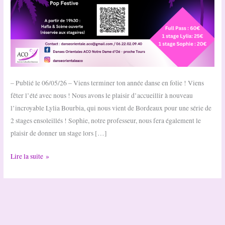
– Publié le 06/05/26 – Viens terminer ton année danse en folie ! Viens
fêter l’été avec nous ! Nous avons le plaisir d’accueillir à nouveau
l’incroyable Lylia Bourbia, qui nous vient de Bordeaux pour une série de
2 stages ensoleillés ! Sophie, notre professeur, nous fera également le
plaisir de donner un stage lors […]
Belly
Lire la suite »
Summer
DO
ACO