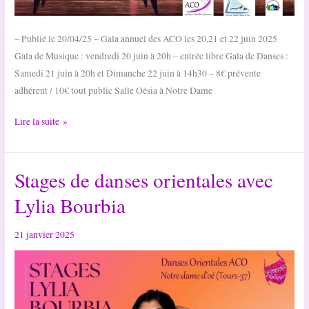
– Publié le 20/04/25 – Gala annuel des ACO les 20,21 et 22 juin 2025
Gala de Musique : vendredi 20 juin à 20h – entrée libre Gala de Danses :
Samedi 21 juin à 20h et Dimanche 22 juin à 14h30 – 8€ prévente
adhérent / 10€ tout public Salle Oésia à Notre Dame
En
Lire la suite »
route
vers
Stages de danses orientales avec
le
gala
Lylia Bourbia
annuel
2025
21 janvier 2025
des
ACO