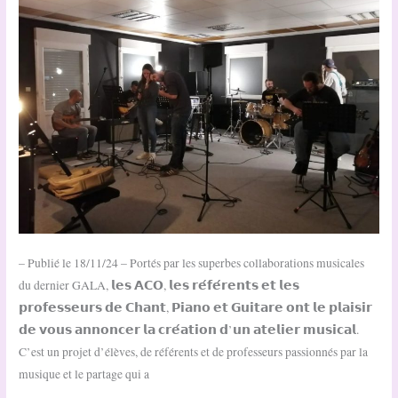
– Publié le 18/11/24 – Portés par les superbes collaborations musicales
du dernier GALA, 𝗹𝗲𝘀 𝗔𝗖𝗢, 𝗹𝗲𝘀 𝗿𝗲́𝗳𝗲́𝗿𝗲𝗻𝘁𝘀 𝗲𝘁 𝗹𝗲𝘀
𝗽𝗿𝗼𝗳𝗲𝘀𝘀𝗲𝘂𝗿𝘀 𝗱𝗲 𝗖𝗵𝗮𝗻𝘁, 𝗣𝗶𝗮𝗻𝗼 𝗲𝘁 𝗚𝘂𝗶𝘁𝗮𝗿𝗲 𝗼𝗻𝘁 𝗹𝗲 𝗽𝗹𝗮𝗶𝘀𝗶𝗿
𝗱𝗲 𝘃𝗼𝘂𝘀 𝗮𝗻𝗻𝗼𝗻𝗰𝗲𝗿 𝗹𝗮 𝗰𝗿𝗲́𝗮𝘁𝗶𝗼𝗻 𝗱’𝘂𝗻 𝗮𝘁𝗲𝗹𝗶𝗲𝗿 𝗺𝘂𝘀𝗶𝗰𝗮𝗹.
C’est un projet d’élèves, de référents et de professeurs passionnés par la
musique et le partage qui a