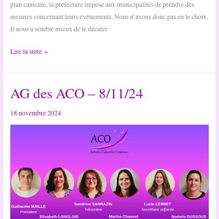
plan canicule, la préfecture impose aux municipalités de prendre des
mesures concernant leurs événements. Nous n’avons donc pas eu le choix.
Il nous a semblé mieux de le décaler
IMPORTANT
Lire la suite »
–
Infos
AG des ACO – 8/11/24
modifications
gala
ACO
18 novembre 2024