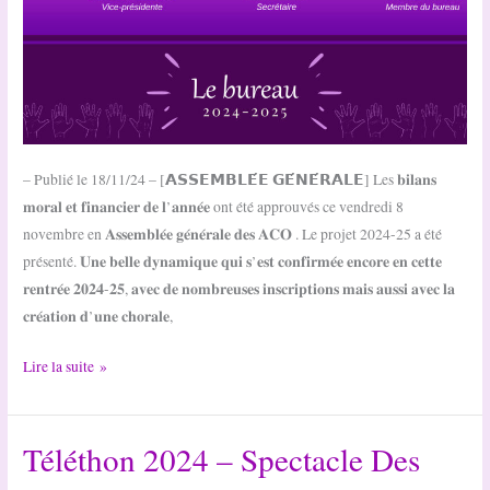
– Publié le 18/11/24 – [𝗔𝗦𝗦𝗘𝗠𝗕𝗟𝗘́𝗘 𝗚𝗘́𝗡𝗘́𝗥𝗔𝗟𝗘] Les 𝐛𝐢𝐥𝐚𝐧𝐬
𝐦𝐨𝐫𝐚𝐥 𝐞𝐭 𝐟𝐢𝐧𝐚𝐧𝐜𝐢𝐞𝐫 𝐝𝐞 𝐥’𝐚𝐧𝐧𝐞́𝐞 ont été approuvés ce vendredi 8
novembre en 𝐀𝐬𝐬𝐞𝐦𝐛𝐥𝐞́𝐞 𝐠𝐞́𝐧𝐞́𝐫𝐚𝐥𝐞 𝐝𝐞𝐬 𝐀𝐂𝐎 . Le projet 2024-25 a été
présenté. 𝐔𝐧𝐞 𝐛𝐞𝐥𝐥𝐞 𝐝𝐲𝐧𝐚𝐦𝐢𝐪𝐮𝐞 𝐪𝐮𝐢 𝐬’𝐞𝐬𝐭 𝐜𝐨𝐧𝐟𝐢𝐫𝐦𝐞́𝐞 𝐞𝐧𝐜𝐨𝐫𝐞 𝐞𝐧 𝐜𝐞𝐭𝐭𝐞
𝐫𝐞𝐧𝐭𝐫𝐞́𝐞 𝟐𝟎𝟐𝟒-𝟐𝟓, 𝐚𝐯𝐞𝐜 𝐝𝐞 𝐧𝐨𝐦𝐛𝐫𝐞𝐮𝐬𝐞𝐬 𝐢𝐧𝐬𝐜𝐫𝐢𝐩𝐭𝐢𝐨𝐧𝐬 𝐦𝐚𝐢𝐬 𝐚𝐮𝐬𝐬𝐢 𝐚𝐯𝐞𝐜 𝐥𝐚
𝐜𝐫𝐞́𝐚𝐭𝐢𝐨𝐧 𝐝’𝐮𝐧𝐞 𝐜𝐡𝐨𝐫𝐚𝐥𝐞,
AG
Lire la suite »
des
ACO
Téléthon 2024 – Spectacle Des
–
8/11/24