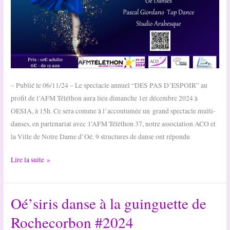
– Publié le 06/11/24 – Le spectacle annuel “DES PAS D’ESPOIR” au
profit de l’AFM Téléthon aura lieu dimanche 1er décembre 2024 à
OESIA, à 15h. Ce sera comme à l’accoutumée un grand spectacle multi-
danses, en partenariat avec l’AFM Téléthon 37, notre association ACO et
la Ville de Notre Dame d’Oé. 9 structures de danse ont répondu
Téléthon
Lire la suite »
2024
–
Oé’siris danse à la guinguette de
Spectacle
Des
Rochecorbon #2024
Pas