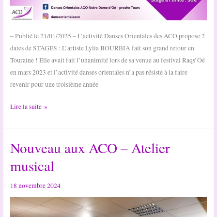
– Publié le 21/01/2025 – L’activité Danses Orientales des ACO propose 2
dates de STAGES : L’artiste Lylia BOURBIA fait son grand retour en
Touraine ! Elle avait fait l’unanimité lors de sa venue au festival Raqs’Oé
en mars 2023 et l’activité danses orientales n’a pas résisté à la faire
revenir pour une troisième année
Stages
Lire la suite »
de
danses
Nouveau aux ACO – Atelier
orientales
avec
musical
Lylia
Bourbia
18 novembre 2024