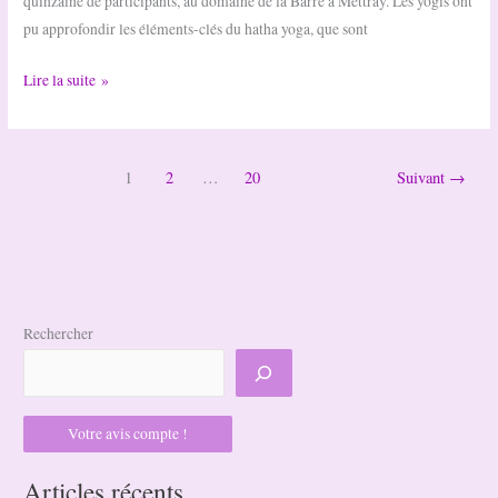
quinzaine de participants, au domaine de la Barre à Mettray. Les yogis ont
pu approfondir les éléments-clés du hatha yoga, que sont
Retraite
Lire la suite »
Hatha
Yoga
1
2
…
20
Suivant
→
Rechercher
Votre avis compte !
Articles récents