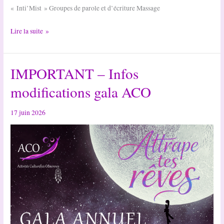
« Inti’Mist » Groupes de parole et d’écriture Massage
Les
Lire la suite »
ACO
s’engagent
IMPORTANT – Infos
pour
Octobre
modifications gala ACO
Rose
#2
17 juin 2026