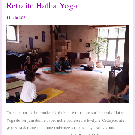
Retraite Hatha Yoga
la
guinguette
de
11 juin 2024
Rochecorbon
#2024
En cette journée internationale du bien-être, retour sur la retraite Hatha
Yoga du 1er juin dernier, avec notre professeure Evelyne. Cette journée
yoga s’est déroulée dans une ambiance sereine et joyeuse avec une