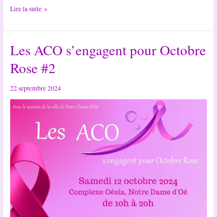
Nouveau
Lire la suite »
aux
ACO
Les ACO s’engagent pour Octobre
–
Atelier
Rose #2
musical
22 septembre 2024