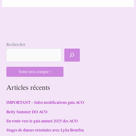
prof
de
Modern-
Jazz
aux
ACO
Rechercher
Votre avis compte !
Articles récents
IMPORTANT – Infos modifications gala ACO
Belly Summer DO ACO
En route vers le gala annuel 2025 des ACO
Stages de danses orientales avec Lylia Bourbia