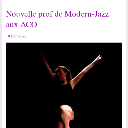
Oé’siris
Nouvelle prof de Modern-Jazz
danse
à
aux ACO
la
guinguette
10 août 2022
de
Rochecorbon