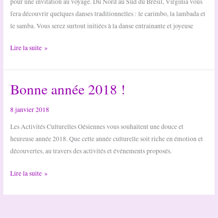
pour une invitation au voyage. Du Nord au Sud du Brésil, Virginia vous
fera découvrir quelques danses traditionnelles : le carimbo, la lambada et
le samba. Vous serez surtout initiées à la danse entrainante et joyeuse
Stage
Lire la suite »
de
Danses
Bonne année 2018 !
Brésiliennes
par
Virginia
8 janvier 2018
des
Les Activités Culturelles Oésiennes vous souhaitent une douce et
Sambaladines
heureuse année 2018. Que cette année culturelle soit riche en émotion et
découvertes, au travers des activités et événements proposés.
Bonne
Lire la suite »
année
2018
!