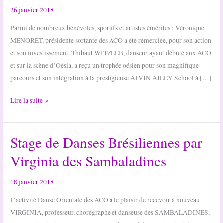
26 janvier 2018
Parmi de nombreux bénévoles, sportifs et artistes émérites : Véronique
MENORET, présidente sortante des ACO a été remerciée, pour son action
et son investissement. Thibaut WITZLEB, danseur ayant débuté aux ACO
et sur la scène d’Oésia, a reçu un trophée oésien pour son magnifique
parcours et son intégration à la prestigieuse ALVIN AILEY School à […]
Vœux
Lire la suite »
du
maire
Stage de Danses Brésiliennes par
et
trophées
Virginia des Sambaladines
oésiens
18 janvier 2018
L’activité Danse Orientale des ACO a le plaisir de recevoir à nouveau
VIRGINIA, professeur, chorégraphe et danseuse des SAMBALADINES,