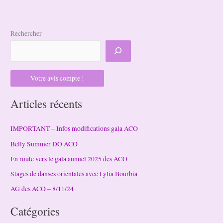
prochain
:
Rechercher
Le
festival
Raqs’Oé
Votre avis compte !
Articles récents
IMPORTANT – Infos modifications gala ACO
Belly Summer DO ACO
En route vers le gala annuel 2025 des ACO
Stages de danses orientales avec Lylia Bourbia
AG des ACO – 8/11/24
Catégories