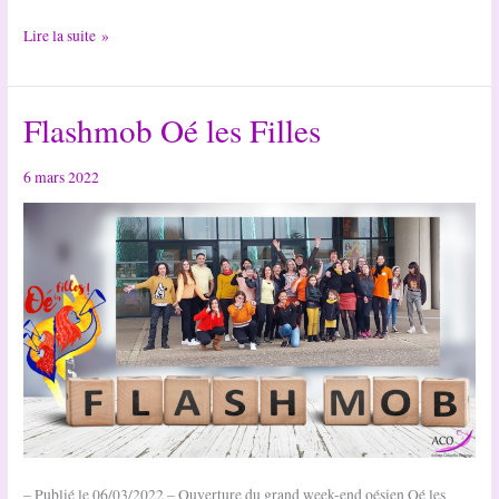
Retour
Lire la suite »
en
images
Flashmob Oé les Filles
sur
le
Flashmob
6 mars 2022
d’Oé
les
Filles
!
– Publié le 06/03/2022 – Ouverture du grand week-end oésien Oé les