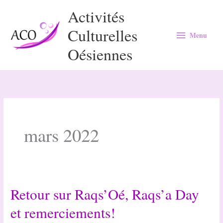
Aller
Activités
au
Culturelles
Menu
contenu
Menu
Oésiennes
mars 2022
Retour sur Raqs’Oé, Raqs’a Day
et remerciements!