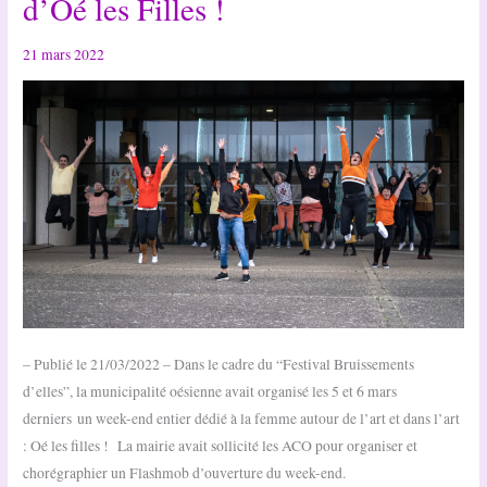
d’Oé les Filles !
Téléthon
21 mars 2022
– Publié le 21/03/2022 – Dans le cadre du “Festival Bruissements
d’elles”, la municipalité oésienne avait organisé les 5 et 6 mars
derniers un week-end entier dédié à la femme autour de l’art et dans l’art
: Oé les filles ! La mairie avait sollicité les ACO pour organiser et
chorégraphier un Flashmob d’ouverture du week-end.