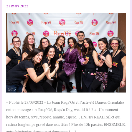
21 mars 2022
– Publié le 23/03/2022 – La team Raqs’Oé et l’activité Danses Orientales
ont un message : » Raqs’Oé, Raqs’a Day, we did it !!! « Un moment
hors du temps, rêvé, reporté, annulé, espéré… ENFIN REALISÉ et qui
restera longtemps gravé dans nos têtes ! Plus de 15h passées ENSEMBLE,
entre bénévoles, danseurs et danseuses […]