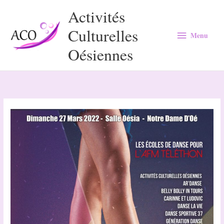
Aller
Activités
au
Culturelles
Menu
contenu
Menu
Oésiennes