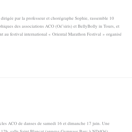
irigée par la professeur et chorégraphe Sophie, rassemble 10
phiques des associations ACO (Oé’siris) et BellyBolly in Tours, et
t au festival international « Oriental Marathon Festival » organisé
ctacles ACO de danses de samedi 16 et dimanche 17 juin. Une
à 12h, salle Saint Blancat (annexe Gymnase Barc à NDdOé)