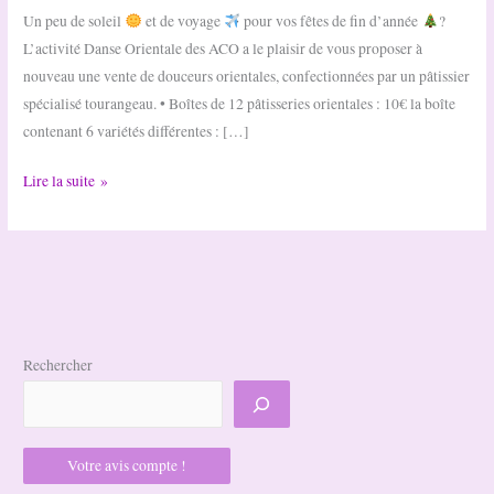
Un peu de soleil
et de voyage
pour vos fêtes de fin d’année
?
L’activité Danse Orientale des ACO a le plaisir de vous proposer à
nouveau une vente de douceurs orientales, confectionnées par un pâtissier
spécialisé tourangeau. • Boîtes de 12 pâtisseries orientales : 10€ la boîte
contenant 6 variétés différentes : […]
Pâtisseries
Lire la suite »
orientales
Rechercher
Votre avis compte !