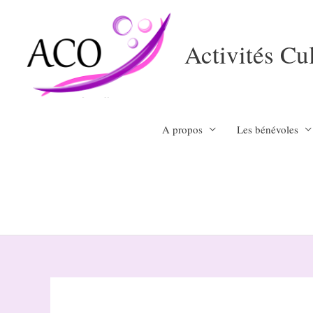
Aller
au
Activités Cu
contenu
A propos
Les bénévoles