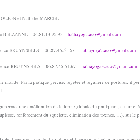
 BOUJON et Nathalie MARCEL
rre BELZANNE – 06.81.13.95.93 –
hathayoga.aco@gmail.com
orence BRUYNSEELS – 06.87.45.51.67 –
hathayoga2.aco@gmail.com
lorence BRUYNSEELS – 06.87.45.51.67 –
hathayoga3.aco@gmail.com
le monde. Par la pratique précise, répétée et régulière de postures, il p
it
.
permet une amélioration de la forme globale du pratiquant, au fur et à 
ouplesse, renforcement du squelette, élimination des toxines, …), sur le
lité, l’énergie, la santé, l’équilibre et l’harmonie, tant au niveau physiq