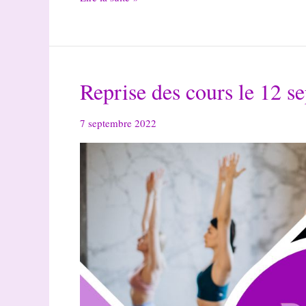
retour
des
stages
Robotique
Reprise des cours le 12 s
et
codages
7 septembre 2022
pour
enfants
aux
ACO