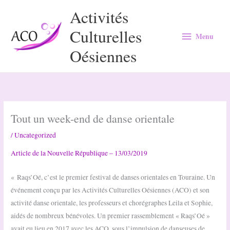
Aller
Activités
au
Culturelles
Menu
contenu
Menu
Oésiennes
Tout un week-end de danse orientale
/
Uncategorized
Article de la Nouvelle République – 13/03/2019
« Raqs’Oé, c’est le premier festival de danses orientales en Touraine. Un
événement conçu par les Activités Culturelles Oésiennes (ACO) et son
activité danse orientale, les professeurs et chorégraphes Leila et Sophie,
aidés de nombreux bénévoles. Un premier rassemblement « Raqs’Oé »
avait eu lieu en 2017 avec les ACO, sous l’impulsion de danseuses de