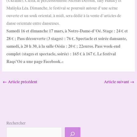
(Ukraine), Clélia, le percussionniste Nicolas Derolin, Taly Hanafy et
Maläyka Léa. Dimanche, le festival se poursuit autour d’une scène
ouverte et un souk oriental, à midi, sera dédié à la vente d’articles de
danse orientale entre danseuses.
Samedi 16 et dimanche 17 mars, à Notre-Dame-d’Oé. Stage : 24 € et
28 € ; Pass découverte (3 stages) : 76 €. Spectacle et soirée dansante,
samedi, à 20 h 30, à la salle Oésia : 20 € ; 22euros. Pass week-end
complet (stages et spectacle, soirée) : 165 € à 167 €. Le festival
Raqs’Oé a une page Facebook.
«
←
Article précédent
Article suivant
→
Rechercher