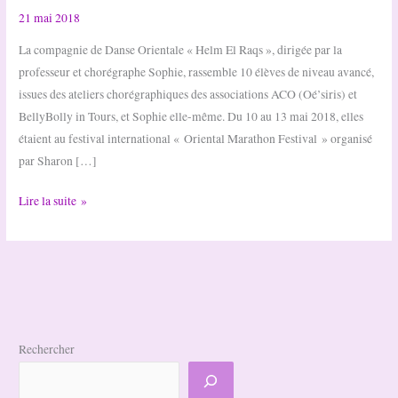
21 mai 2018
La compagnie de Danse Orientale « Helm El Raqs », dirigée par la
professeur et chorégraphe Sophie, rassemble 10 élèves de niveau avancé,
issues des ateliers chorégraphiques des associations ACO (Oé’siris) et
BellyBolly in Tours, et Sophie elle-même. Du 10 au 13 mai 2018, elles
étaient au festival international « Oriental Marathon Festival » organisé
par Sharon […]
Les
Lire la suite »
danseuses
orientales
sur
le
podium
!
Rechercher