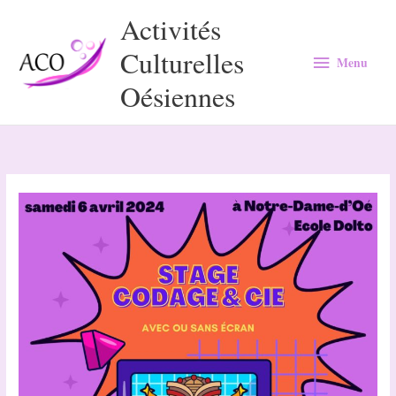
Aller
Activités
au
Culturelles
Menu
contenu
Menu
Oésiennes