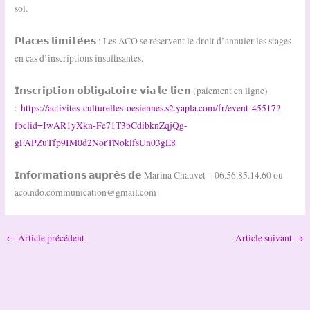
sol.
𝗣𝗹𝗮𝗰𝗲𝘀 𝗹𝗶𝗺𝗶𝘁𝗲́𝗲𝘀 : Les ACO se réservent le droit d’annuler les stages
en cas d’inscriptions insuffisantes.
𝗜𝗻𝘀𝗰𝗿𝗶𝗽𝘁𝗶𝗼𝗻 𝗼𝗯𝗹𝗶𝗴𝗮𝘁𝗼𝗶𝗿𝗲 𝘃𝗶𝗮 𝗹𝗲 𝗹𝗶𝗲𝗻 (paiement en ligne)
:
https://activites-culturelles-oesiennes.s2.yapla.com/fr/event-45517?
fbclid=IwAR1yXkn-Fe71T3bCdibknZqjQg-
gFAPZuTfp9IM0d2NorTNoklfsUn03gE8
𝗜𝗻𝗳𝗼𝗿𝗺𝗮𝘁𝗶𝗼𝗻𝘀 𝗮𝘂𝗽𝗿𝗲̀𝘀 𝗱𝗲 Marina Chauvet – 06.56.85.14.60 ou
aco.ndo.communication@gmail.com
←
Article précédent
Article suivant
→