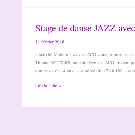
Stage de danse JAZZ avec
11 février 2018
L’activité Modern-Jazz des ACO vous propose ses st
Thibaut WITZLEB, ancien élève des ACO, revient pou
pour les – de 14 ans : – vendredi de 17h à 18h – sa
Stage
Lire la suite »
de
danse
JAZZ
avec
Thibaut