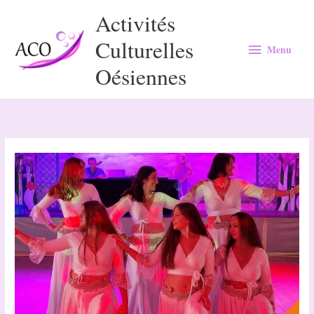
Aller
Activités
au
Culturelles
Menu
contenu
Menu
Oésiennes