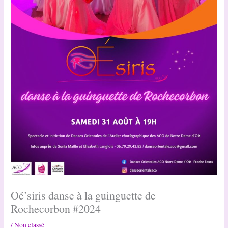
Oé’siris danse à la guinguette de
Rochecorbon #2024
/
Non classé